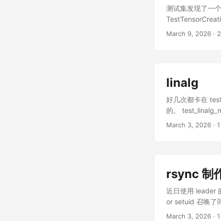
测试集发现了一个 flaot
TestTensorCreati
math torch.tensor
March 9, 2026
· 2
dtype=torch.int
iter.has_contigu
AOTInductorTest
ck_allocation py
linalg
TestSelectAlgori
test/inductor/te
好几次都卡在 test_
TestSelectAlgor
的。 test_linalg_
24_cpu_bfloat16 
(__main__.TestLi
March 3, 2026
· 1
print(L1_cache_si
with PYTORCH_TE
64, 'num_physical
(__main__.TestLi
'riscv64'} 测试
with PYTORCH_TE
test/inductor/t
(__main__.TestLin
题，可能也得救 python
rsync
PYTORCH_TEST_WI
CpuTests.tes
(__main__.TestLin
近日使用 leader 的
PYTORCH_TEST_WI
or setui
(__main__.TestLi
软件包的信息，没有
March 3, 2026
· 1
test_linalg_matr