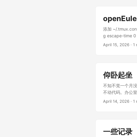
// CHECK-NEXT: -
call @func_powff
openEu
添加 ~/.tmux.conf
g escape-time 0
export LANG=e
April 15, 2026
· 1 
~/.tmux.con
仰卧起坐
不知不觉一个月没更新
不动代码。办公室退
办活动任务、不知
April 14, 2026
· 1 
现呢。
一些记录