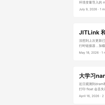
环境变量导入的 m
forbidden 的网
July 9, 2026
· 1 m
我一月份因为 LA
会 fail 了。
JITLink 
没想到上次更新已经是上个
行时链接器，加载目标文
specific 代码太
May 18, 2026
· 1 
compilation) v2
大学习na
近日观测到dram和冰冰
打印 float 会丢
icenowy@edelgar
April 16, 2026
· 2
tmp ] $ cat test.c
0xfff00000010