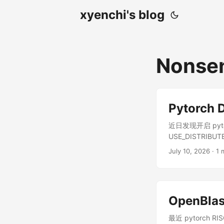
xyenchi's blog
Nonse
Pytorch D
近日发现开启 pyto
USE_DISTRIBUT
July 10, 2026
· 1 
OpenB
最近 pytorch R