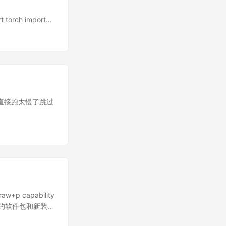
t torch import
-1],
函数
yref.py
ue_cpu_with_sta
 还有报直接跑太慢了跳过
out_features_10
e", 0) >>>
test is slow; run
m_logical_cores':
pu_complex64
tecture':
est is slow; run
_float32
g_cpu 看起来是精度问
is slow; run with
at64
is slow; run with
+p capability
32
本的软件包和新装的
的过程中遭遇了赛博