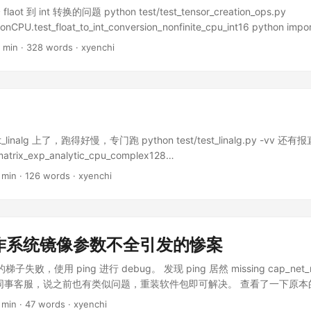
 到 int 转换的问题 python test/test_tensor_creation_ops.py
onCPU.test_float_to_int_conversion_nonfinite_cpu_int16 python impor
([math.inf, -math.inf, math.nan]).to(torch.int16) 结果是 tensor([-1, 0, 
 min · 328 words · xyenchi
16) 在 aten/src/ATen/native/cpu/CopyKernel.cpp 中 的 copy_kernel 
ous_first_dim() 条件为真。 python test/inductor/test_aot_inductor_arra
ABICompatibleCpuWithStackAllocation.test_misc_1_max_autotune_Tr
thon test/inductor/test_cpu_select_algorithm.py
thmCPU.test_aoti_bmm_unique_identifiers_cpu_float32 python
st_cpu_select_algorithm.py
linalg 上了，跑得好慢，专门跑 python test/test_linalg.py -vv
ithmCPU.test_int8_woq_mm_batch_size_17_mid_dim_1_in_features_144_
matrix_exp_analytic_cpu_complex128
>>> L1_cache_size = torch.cpu.get_capabilities().get("l1d_cache_siz
nalgCPU.test_linalg_matrix_exp_analytic_cpu_complex128) ... skipped '
 min · 126 words · xyenchi
ze) 0 >>> print(torch.cpu.get_capabilities()) {'l1d_cache_size': 0, 'nu
ST_WITH_SLOW to enable test' test_linalg_matrix_exp_analytic_c
_cores': 64, 'l2_cache_size': 0, 'num_sockets': 1, 'cpu_name': '', 'archi
nalgCPU.test_linalg_matrix_exp_analytic_cpu_complex64) ... skipped 't
在读 cpuinfo 的时候读到L1 cache size是0，还有救 python
ST_WITH_SLOW to enable test' test_linalg_matrix_exp_analytic_cpu
est_binary_folding.py FreezingCpuTests.test_conv_binary_foldin
algCPU.test_linalg_matrix_exp_analytic_cpu_float32) ... skipped 'test 
 test/inductor/test_compile_subprocess.py
 制作系统镜像参数不全引发的惨案
TH_SLOW to enable test' test_linalg_matrix_exp_analytic_cpu_flo
t_remove_noop_slice1_cpu图生成失败问题，log里建议重新跑 ...
algCPU.test_linalg_matrix_exp_analytic_cpu_float64) ... skipped 'test 
梯子失败，使用 ping 进行 debug。 发现 ping 居然 missing cap_net_raw
TH_SLOW to enable test' test_linalg_matrix_exp_batch_cpu_float
d 召唤了同事客服，说之前也有类似问题，重装软件包即可解决。 查看了一下原
nalgCPU.test_linalg_matrix_exp_batch_cpu_float32) ... ok
任何区别，包括 build 机器的 id 都一样。虽然在想要找到打包脚本
 min · 47 words · xyenchi
ix_exp_batch_cpu_float64