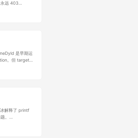
永远 403
lex 支持问题。想到
较低，升级版本后也不
imeDyld 是早期运
n。但 target-
equest
冰解释了 printf
有问题。
enowy@edelgard [
union u u; u.i =
ir测例中出现了如下内容：