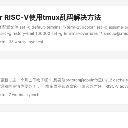
nan %h = arith.constant 1.0 : f64 %h_p = arith.constant 0xfff0000
64(%h, %h_p) : (f64, f64) -> () 报错： ...
ler RISC-V使用tmux乱码解决方法
 配置文件 set -g default-terminal "xterm-256color" set -g assume-pas
 set -g history-limit 100000 set -g terminal-overrides ',*:smcup
n_US.UTF-8 export LC_ALL=en_US.UTF-8 重载一下tmux配置文件tmux so
min · 33 words · xyenchi
f 这样其实也是根本没有debug出来root cause的囫囵吞枣解法（
，这一个月去干啥了呢？ 想要修pytorch的cpuinfo里L1/L2 cache 
租的事情也要办了， 一堆东西不知道拿它们怎么办才好、RISC-V advo
道明天和意外 哪个先来的突发状况。有时候觉得是不是能有心力写记录
min · 7 words · xyenchi