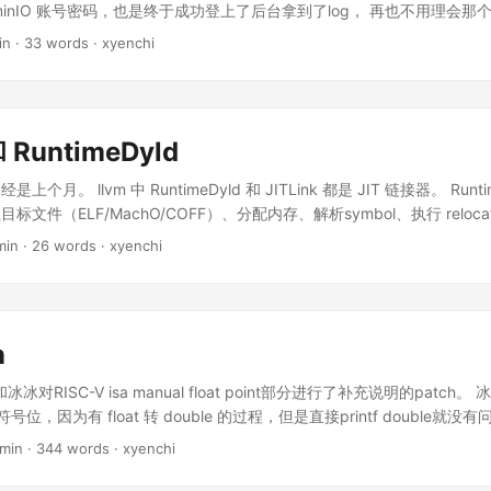
inIO 账号密码，也是终于成功登上了后台拿到了log， 再也不用理会那个
站。 问了一下ai agent， fail 的原因可能是 RISC-V openBlas 的 comp
in · 33 words · xyenchi
PACK 的问题自己构建过 openBLAS。会 fail 的机器看起来版本确实
 只要办法肯滑坡，思想总比困难多。
和 RuntimeDyld
月。 llvm 中 RuntimeDyld 和 JITLink 都是 JIT 链接器。 Runt
件（ELF/MachO/COFF）、分配内存、解析symbol、执行 relocatio
多，每个架构都要手工写 relocation patch 逻辑。 llvm 后来引入 ORC(on r
min · 26 words · xyenchi
。JITLink 是 graph-based linker
n
对RISC-V isa manual float point部分进行了补充说明的patch。 冰
失符号位，因为有 float 转 double 的过程，但是直接printf double就没
d [ tmp ] $ gcc test.c icenowy@edelgard [ tmp ] $ ./a.out -nan ic
 min · 344 words · xyenchi
 #include <stdio.h> union u { unsigned long i; double f; }; int main() { 
00000ul; printf("%f\n", u.f); return 0; } 恰好我需要修的llvm ml